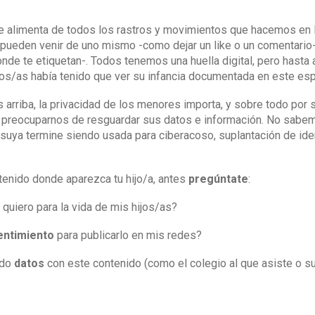
 se alimenta de todos los rastros y movimientos que hacemos en I
ueden venir de uno mismo -como dejar un like o un comentario-,
nde te etiquetan-. Todos tenemos una huella digital, pero hasta 
os/as había tenido que ver su infancia documentada en este esp
arriba, la privacidad de los menores importa, y sobre todo por
preocuparnos de resguardar sus datos e información. No sabe
 suya termine siendo usada para ciberacoso, suplantación de ide
ntenido donde aparezca tu hijo/a, antes
pregúntate
:
quiero para la vida de mis hijos/as?
entimiento
para publicarlo en mis redes?
ndo
datos
con este contenido (como el colegio al que asiste o s
motivo
para subir esto?