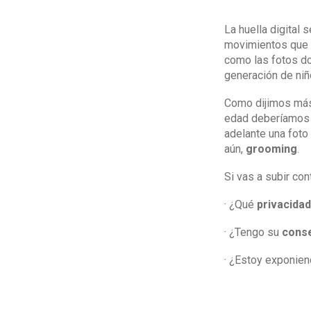
La huella digital
movimientos que p
como las fotos do
generación de niñ
Como dijimos más 
edad deberíamos 
adelante una foto
aún,
grooming
.
Si vas a subir co
· ¿Qué
privacidad
· ¿Tengo su
cons
· ¿Estoy exponie
· ¿Cuál es mi real