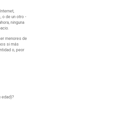
nternet,
 o de un otro -
ahora, ninguna
acio.
 ser menores de
mos si más
ntidad o, peor
u edad)?