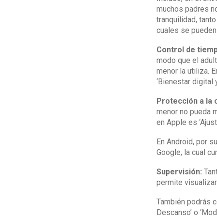
muchos padres no 
tranquilidad, tan
cuales se pueden l
Control de tiem
modo que el adult
menor la utiliza. E
‘Bienestar digital 
Protección a la 
menor no pueda mod
en Apple es ‘Ajust
En Android, por su
Google, la cual c
Supervisión:
Tant
permite visualizar
También podrás co
Descanso’ o ‘Modo