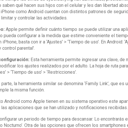
saben qué hacen sus hijos con el celular y les dan libertad abso
to iPhone como Android cuentan con distintos patrones de segurid
imitar y controlar las actividades.
po:
Apple permite definir cuánto tiempo se puede utilizar una apli
o pueda configurar a la medida que estime conveniente el tiempo
n iPhone, basta con ir a ‘Ajustes’ > ‘Tiempo de uso’. En Android: ‘A
y control parental’.
configuración:
Esta herramienta permite ingresar una clave, de
ificar los ajustes realizados por el adulto. La hoja de ruta par
es’ > ‘Tiempo de uso’ > ‘Restricciones’.
 parte, la herramienta similar se denomina ‘Family Link’, que es 
umple la misma función.
o Android como Apple tienen en su sistema operativo este apart
 las aplicaciones que se han utilizado y notificaciones recibidas.
nfigurar un periodo de tiempo para descansar. Lo encontrarás 
 Nocturno’. Otra de las opciones que ofrecen los smartphones 