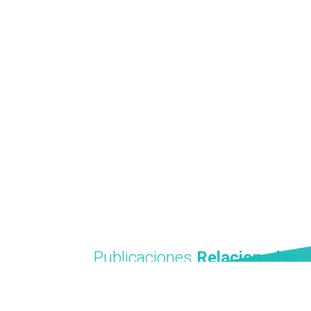
distracciones’, q
silenciarán o paus
Adicionalmente, 
propios patrones 
Publicaciones
Relacionadas