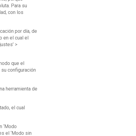
luta. Para su
ad, con los
cación por día, de
 en el cual el
justes’ >
 modo que el
a su configuración
una herramienta de
ado, el cual
en ‘Modo
es el ‘Modo sin