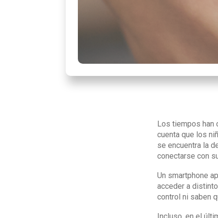
Los tiempos han 
cuenta que los ni
se encuentra la d
conectarse con su
Un smartphone apo
acceder a distint
control ni saben q
Incluso, en el úl