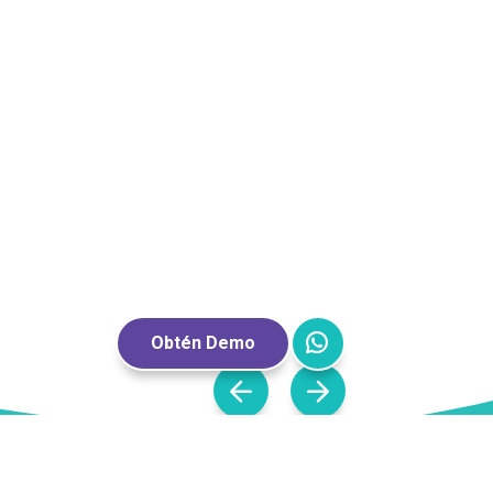
s que deseemos se
tagram tienen sus
plicación.
Obtén Demo