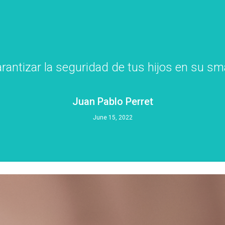
antizar la seguridad de tus hijos en su s
Juan Pablo Perret
June 15, 2022