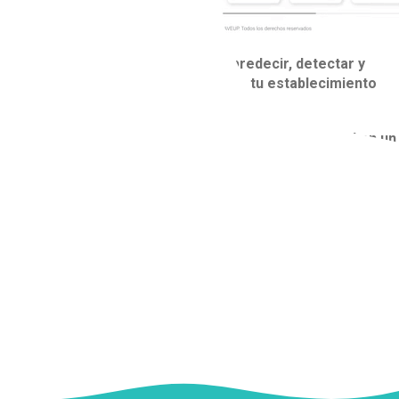
Con nuestra plataforma web
puedes predecir, detectar y
combatir casos de acoso escolar en tu establecimiento
educacional.
Te invitamos a probar nuestra plataforma BRAVE UP! en un
curso y sin compromisos.
Para solicitar tu demo gratuita:
Dirígete a
www.braveup.com
Pulsa el botón “Obtén DEMO”, ubicado en la parte derecha
inferior de nuestro home
Rellena el formulario
Te contactaremos a la brevedad
O también
Ingresa a este enlace y rellena el formulario