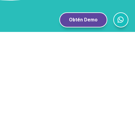
Obtén Demo
Publicaciones
Relacionadas
September 27, 2024
Familia
¿Qué es el FOMO en
los adolescentes?
Explicación para
adultos