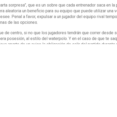
carta sorpresa”, que es un sobre que cada entrenador saca en la p
a aleatoria un beneficio para su equipo que puede utilizar una v
see. Penal a favor, expulsar a un jugador del equipo rival temp
nas de las opciones.
 de centro, si no que los jugadores tendrán que correr desde su
era posesión, al estilo del waterpolo. Y en el caso de que te saq
eva aparte de un aviso la obligación de salir del partido durante
o ver la Kings League?
 transmite cada domingo por el canal oficial de Twitch de la Ki
a propietario transmite el partido de su equipo por su propio ca
se alcanzó un peak cercano al millón de espectadores.
entretenimiento de los aficionados, por eso esta liga está pensad
reglas han sido votadas por los aficionados y están en constant
s que irán cambiando a lo largo de la temporada. Por último, tan
ores llevarán micrófonos para que todo el mundo pueda escucha