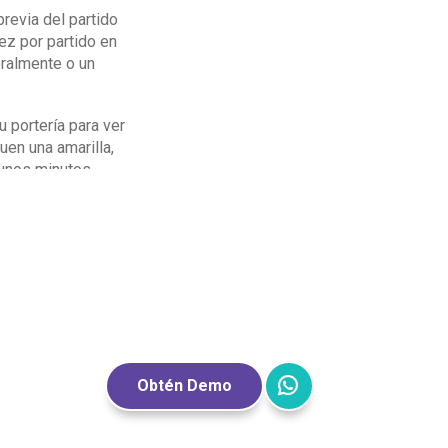
revia del partido
ez por partido en
oralmente o un
 portería para ver
uen una amarilla,
 unos minutos.
ngs League,
nal. En la
a para ellos. Lo
e evolución, por
to los árbitros
Obtén Demo
r lo que se dice.