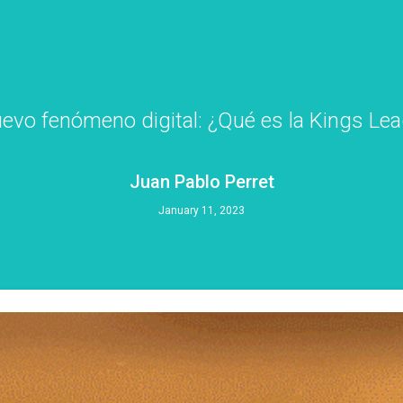
uevo fenómeno digital: ¿Qué es la Kings Le
Juan Pablo Perret
January 11, 2023