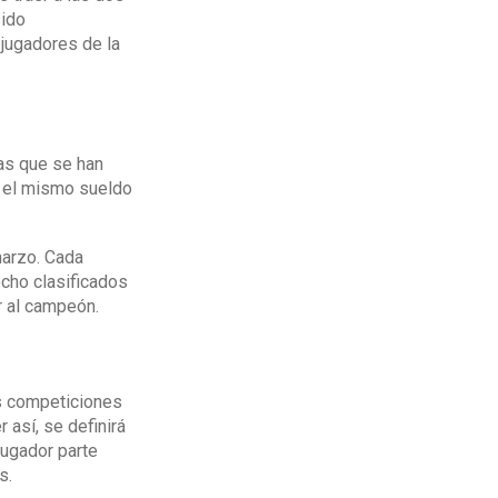
sido
jugadores de la
cas que se han
n el mismo sueldo
marzo. Cada
cho clasificados
r al campeón.
as competiciones
 así, se definirá
jugador parte
s.