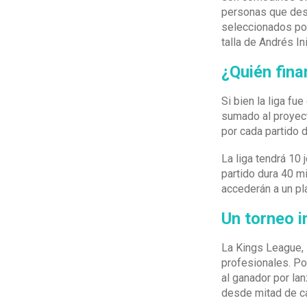
personas que dese
seleccionados por
talla de Andrés I
¿Quién fina
Si bien la liga fu
sumado al proyect
por cada partido 
La liga tendrá 10
partido dura 40 m
accederán a un pl
Un torneo i
La Kings League, 
profesionales. Po
al ganador por la
desde mitad de ca