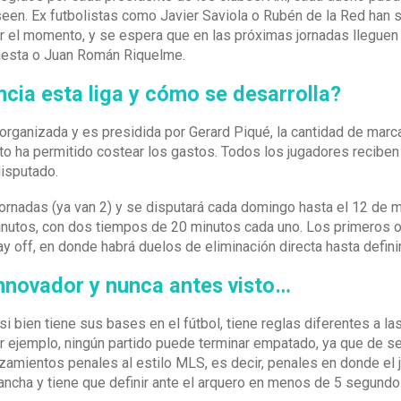
en. Ex futbolistas como Javier Saviola o Rubén de la Red han 
 el momento, y se espera que en las próximas jornadas lleguen 
niesta o Juan Román Riquelme.
ncia esta liga y cómo se desarrolla?
e organizada y es presidida por Gerard Piqué, la cantidad de mar
o ha permitido costear los gastos. Todos los jugadores recibe
disputado.
 jornadas (ya van 2) y se disputará cada domingo hasta el 12 de 
inutos, con dos tiempos de 20 minutos cada uno. Los primeros o
ay off, en donde habrá duelos de eliminación directa hasta defini
nnovador y nunca antes visto…
si bien tiene sus bases en el fútbol, tiene reglas diferentes a l
r ejemplo, ningún partido puede terminar empatado, ya que de ser
nzamientos penales al estilo MLS, es decir, penales en donde el 
ncha y tiene que definir ante el arquero en menos de 5 segundo