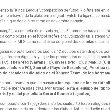
enzó la “Kings League”, competición de fútbol 7 o futsiete en l
smite a través de la plataforma digital Twitch. La liga es coman
bolista que decidió retirarse en noviembre pasado.
arangón, la competición mezcla reglas. El torneo se basa en el fú
gía como ocurre en el fútbol profesional utilizando un sistema 
readas en la MLS como es el caso del penal desde mitad de canch
 generado este torneo es que los 12 equipos están dirigidos por
plataformas digitales, ya que los propietarios de cada club son
 FC), TheGrefg (Saiyans FC), Rivers (Pío FC), DjMaRiiO (Ul
niquiladores FC), Spursito (Rayo de Barcelona), Perxitaa (
po de creadores digitales es el Xbuyer Team, de los herman
dos por streamers que se suman a
los equipos de los ex futbol
s) e Iker Casillas (1K). Por último, está el equipo del tik t
rrio) y el del periodista Gerard Romero (Jijantes).
compuesto por 12 jugadores, de los cuales 10 fueron elegidos e
gidos por cada presidente de los clubes. Ahí, cada dueño puede