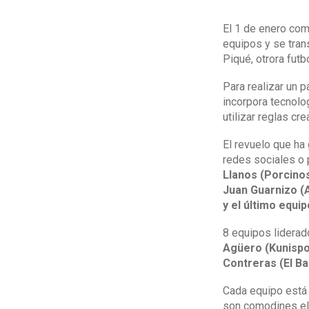
El 1 de enero com
equipos y se tran
Piqué, otrora fut
Para realizar un p
incorpora tecnolo
utilizar reglas c
El revuelo que ha
redes sociales o 
Llanos (Porcinos
Juan Guarnizo (A
y el último equi
8 equipos lidera
Agüero (Kunisport
Contreras (El Ba
Cada equipo está 
son comodines ele