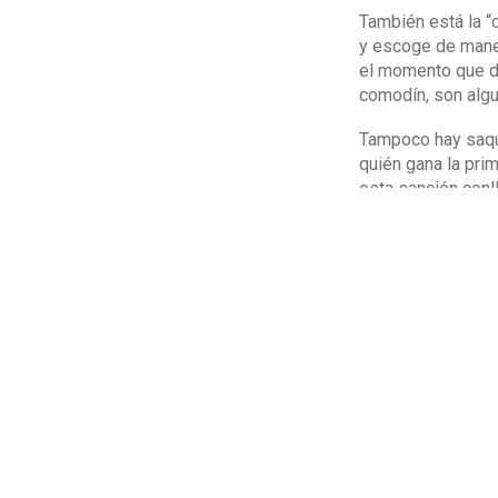
También está la “
y escoge de maner
el momento que de
comodín, son algu
Tampoco hay saque
quién gana la prim
esta sanción conll
¿Cómo pued
La competición se
además de que cad
segunda jornada, 
El objetivo es el 
vemos en que las 
lo que hay aspecto
como los entrenad