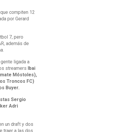
a que compiten 12
dada por Gerard
tbol 7, pero
VAR, además de
a.
 gente ligada a
 los streamers
Ibai
timate Móstoles),
Los Troncos FC)
os Buyer.
istas Sergio
oker Adri
n un draft y dos
 traer a las dos