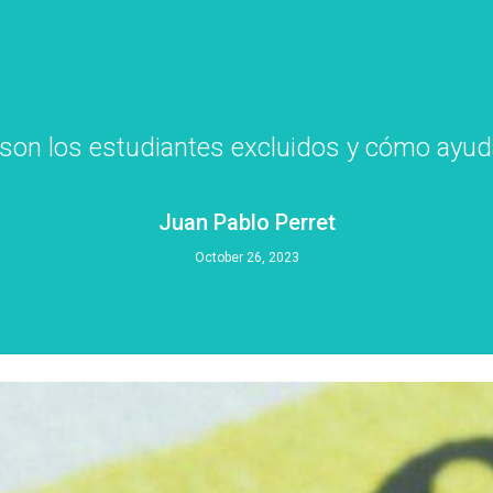
son los estudiantes excluidos y cómo ayud
Juan Pablo Perret
October 26, 2023