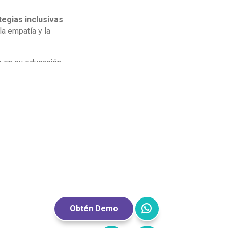
egias inclusivas
a empatía y la
e en su educación
antizar que todos
o. La educación es
ponsabilidad de
Obtén Demo