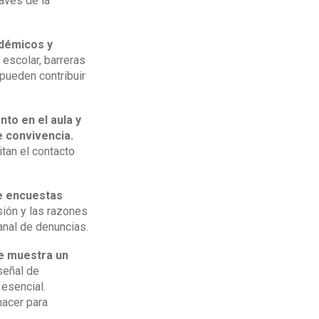
avés de la
démicos y
escolar, barreras
pueden contribuir
to en el aula y
e convivencia.
tan el contacto
e encuestas
sión y las razones
anal de denuncias.
te muestra un
señal de
 esencial.
hacer para