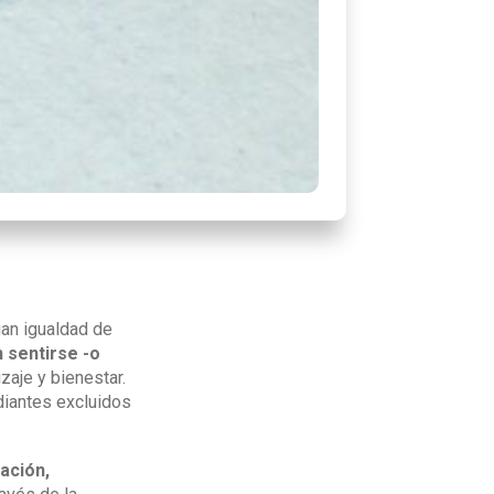
gan igualdad de
 sentirse -o
aje y bienestar.
diantes excluidos
ación,