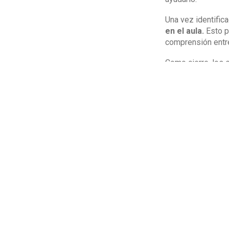
Una vez identific
en el aula.
Esto p
comprensión entr
Como cierre, los 
debido a diversas 
los estudiantes t
un derecho de to
asegurarnos de qu