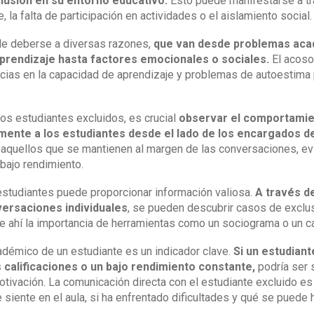
clusión en su entorno educativo.
Esto puede manifestarse a tr
, la falta de participación en actividades o el aislamiento social.
de deberse a diversas razones,
que van desde problemas aca
aprendizaje hasta factores emocionales o sociales.
El acoso 
encias en la capacidad de aprendizaje y problemas de autoestima 
 los estudiantes excluidos, es crucial
observar el comportamien
mente a los estudiantes desde el lado de los encargados d
 aquellos que se mantienen al margen de las conversaciones, evi
 bajo rendimiento.
estudiantes puede proporcionar información valiosa.
A través d
ersaciones individuales
, se pueden descubrir casos de exclu
He ahí la importancia de herramientas como un sociograma o un c
adémico de un estudiante es un indicador clave.
Si un estudian
 calificaciones o un bajo rendimiento constante,
podría ser 
tivación. La comunicación directa con el estudiante excluido es
siente en el aula, si ha enfrentado dificultades y qué se puede 