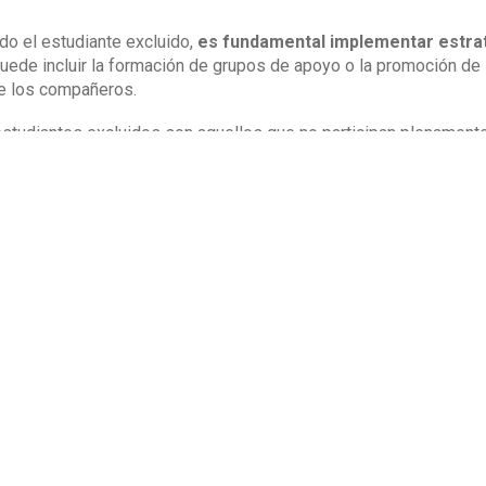
ado el estudiante excluido,
es fundamental implementar estrat
uede incluir la formación de grupos de apoyo o la promoción de l
e los compañeros.
estudiantes excluidos son aquellos que no participan plenament
barreras. Identificarlos y brindarles apoyo es esencial para gar
engan la oportunidad de crecer y aprender en un entorno inclusiv
dos, y como educadores y compañeros de clase, tenemos la res
e nadie se quede atrás.