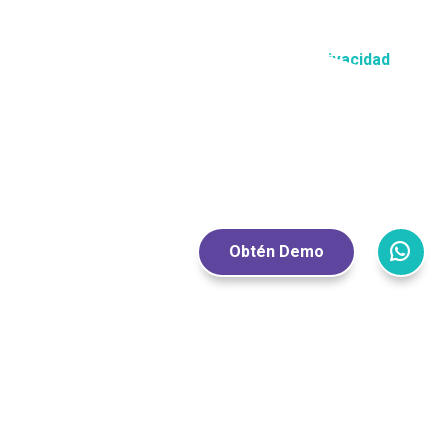
entorno digital.
Configurar adecuadamente la privacidad
en redes sociales.
No compartir información personal con
desconocidos.
Denunciar contenidos ofensivos y apoyar
a quienes sufren acoso en línea.
Obtén Demo
El ciberacoso es un problema serio que requiere
acción inmediata y coordinada. Al conocer cómo
identificarlo y enfrentarlo, podemos contribuir a la
creación de un espacio digital más seguro y
respetuoso. En esta semana contra el Ciberacoso,
promovamos la conciencia y la acción para erradicar
esta forma de violencia y proteger a quienes la
sufren.