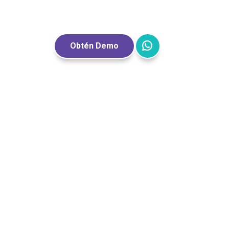
Obtén Demo
ruary 13, 2026
nsejos
ohibir el celular en
 colegio: Una ley
e nos obliga a