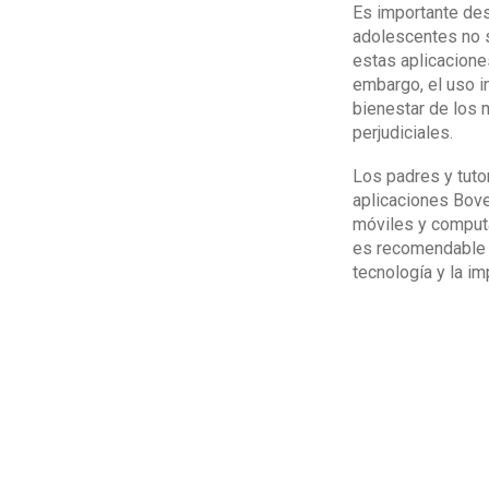
Es importante des
adolescentes no s
estas aplicacione
embargo, el uso i
bienestar de los 
perjudiciales.
Los padres y tuto
aplicaciones Bove
móviles y computa
es recomendable e
tecnología y la im
Además, los padre
supervisar la act
control parental,
Por otro lado, es
medida efectiva p