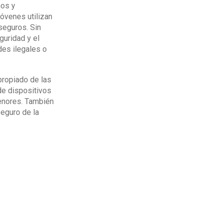
ños y
óvenes utilizan
seguros. Sin
guridad y el
des ilegales o
propiado de las
de dispositivos
menores. También
eguro de la
parental para
r aplicaciones de
ciales.
bién puede ser una
ialmente.