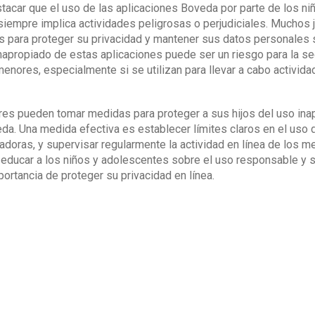
tacar que el uso de las aplicaciones Boveda por parte de los ni
iempre implica actividades peligrosas o perjudiciales. Muchos j
s para proteger su privacidad y mantener sus datos personales 
napropiado de estas aplicaciones puede ser un riesgo para la se
menores, especialmente si se utilizan para llevar a cabo activida
res pueden tomar medidas para proteger a sus hijos del uso ina
da. Una medida efectiva es establecer límites claros en el uso 
doras, y supervisar regularmente la actividad en línea de los 
ducar a los niños y adolescentes sobre el uso responsable y s
portancia de proteger su privacidad en línea.
s y tutores pueden utilizar herramientas de monitoreo y control 
ividad en línea de los menores. Estas herramientas pueden inclui
 navegadores seguros y herramientas de supervisión de redes so
 importante destacar que el uso de las aplicaciones Boveda tam
ara proteger la privacidad y la seguridad de los usuarios, espec