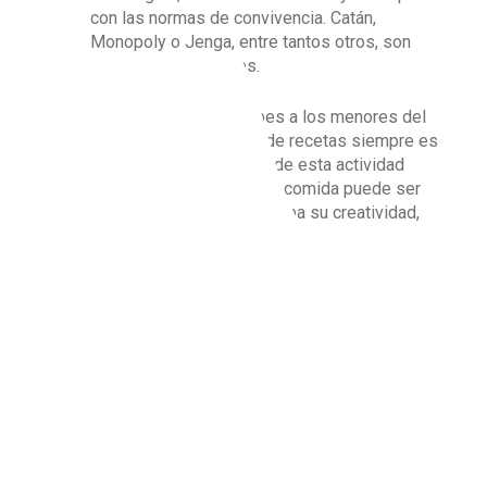
con las normas de convivencia. Catán,
Monopoly o Jenga, entre tantos otros, son
muy buenas opciones.
Cocinar:
hacer partícipes a los menores del
hogar de la realización de recetas siempre es
recomendable. A través de esta actividad
descubrirán que preparar comida puede ser
divertido y pondrán a prueba su creatividad,
trabajando esta capacidad.
Además de los panoramas mencionados, propiciar
espacios para conversar, preguntar a los niños/as
cómo se han sentido y escuchar, permitirán un
mayor entendimiento para que los adultos
comprendan lo que ha significado para los jóvenes
este retorno a la “nueva normalidad”.
Te podría interesar:
¿Qué es la educación física