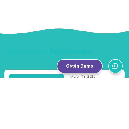
y cómo aprovecharla al máximo?
Publicaciones
Relacionadas
Obtén Demo
March 13, 2026
Consejos
El Ciberacoso no
comienza en las
redes sociales:
empieza en la