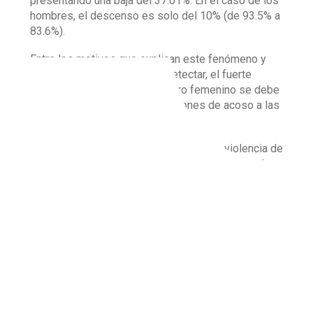
presentando una baja del 37.01%. En el caso de los
hombres, el descenso es solo del 10% (de 93.5% a
83.6%).
Entre los motivos que explican este fenómeno y
que nuestro software logró detectar, el fuerte
descenso en el caso del género femenino se debe
a la discriminación y las situaciones de acoso a las
cuales se ven expuestas.
Estas cifras confirman que los tipos de violencia de
género son hechos recurrentes en la comunidad
gamer, en donde las mujeres se ven obligadas a
jugar con un avatar y sobrenombre que no sean
considerados femeninos, compartir con un grupo
cerrado de amistades, desistir de jugar en línea o
no utilizar canales de voz para no verse expuestas
a estas situaciones.