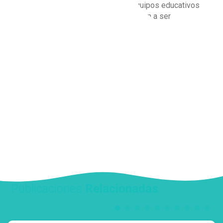
donde estudiantes, docentes y equipos educativos
dejan de ser actores pasivos y pasan a ser
protagonistas de la convivencia.
El desafío ahora es claro:
que esta ley no se transforme en más burocracia,
sino en
mejores decisiones, más prevención y
comunidades educativas más sanas
.
Ahí es donde se va a jugar su verdadero impacto.
Publicaciones
Relacionadas