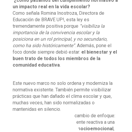
¿cómo pasamos del cumplimiento normativo a
un impacto real en la vida escolar?
Como señala Romina Inostroza, Directora de
Educación de BRAVE UP!, esta ley es
tremendamente positiva porque
“visibiliza la
importancia de la convivencia escolar y la
posiciona en un rol principal, y no secundario,
como ha sido históricamente”
. Además, pone el
foco donde siempre debió estar:
el bienestar y el
buen trato de todos los miembros de la
comunidad educativa
.
Este nuevo marco no solo ordena y moderniza la
normativa existente. También permite visibilizar
prácticas que han dañado el clima escolar y que,
muchas veces, han sido normalizadas o
mantenidas en silencio.
El gran valor de esta ley es el cambio de enfoque:
pasar de una lógica históricamente reactiva a una
mirada preventiva, integral y socioemocional
,