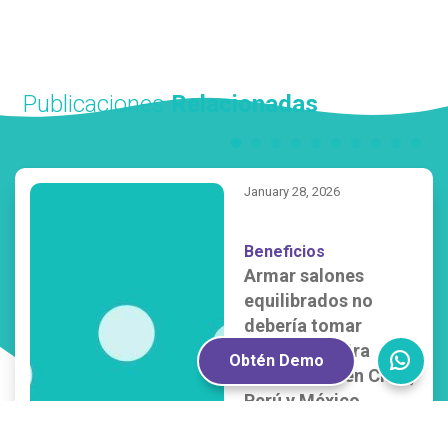
Publicaciones
Relacionadas
January 28, 2026
Beneficios
Armar salones
equilibrados no
debería tomar
meses: nuestra
Obtén Demo
experiencia en Chile,
Perú y México