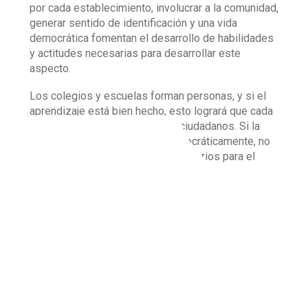
por cada establecimiento, involucrar a la comunidad,
generar sentido de identificación y una vida
democrática fomentan el desarrollo de habilidades
y actitudes necesarias para desarrollar este
aspecto.
Los colegios y escuelas forman personas, y si el
aprendizaje está bien hecho, esto logrará que cada
individuo pueda pensar y forjar ciudadanos. Si la
escuela no está organizada democráticamente, no
brindará estos espacios tan necesarios para el
desarrollo humano.
Opinar, tener espacios de diálogo y de propuestas
es justamente el lugar que permite la manifestación
de que los seres humanos alcancen su proceso de
desarrollo He ahí la importancia de formar un
colectivo dialógico.