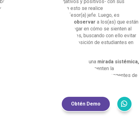
baja cantidad de vínculos -negativos y positivos- con sus
compañeros(as). Se espera que esto se realice
colaborativamente con cada profesor(a) jefe. Luego, es
importante
hacer seguimiento
y
observar
a los(as) que están
en condición de aislamiento, e indagar en cómo se sienten al
respecto antes de planificar acciones, buscando con ello evitar
la sobre intervención y la sobre exposición de estudiantes en
particular.
Se recomienda que toda acción sea bajo una
mirada sistémica,
realizando actividades a nivel curso que fomenten la
colaboración y cohesión de grupo. Ante casos más urgentes de
atender, es fundamental
conversar
y
acompañar
a los(as) que
estén viviendo esta situación y acudir a las familias para
articular acciones y estrategias en conjunto que permitan
mejorar su bienestar. Para estos casos, es relevante indagar
Obtén Demo
también en las posibles razones del aislamiento, tanto a nivel
individual como grupal.
Referencias