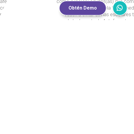
afecta tanto a estudiantes como a los(as) adultos(as) que co
colegio, por lo que se hace necesario que la escuela tome med
Obtén Demo
preventivas y formativas que ayuden a evitar climas escolares 
puedan llevar a casos como el de la docente de Antofagasta.
Construir un clima escolar nutritivo y sano es trabajo de todos(
componen la escuela, y para lograrlo es necesario que todos s
comprometan con el bienestar, el respeto, la seguridad y la emp
solo de mi y mi amigo(a) o compañero(a) más cercano, sino q
todas las personas con las que se construye día a día la comu
educativa.
Referencias bibliográficas
Arón, A.M. y Milicic, N. (2011). Climas sociales tóxicos y climas 
nutritivos para el desarrollo personal en el contexto escolar. Ps
117 – 123.
https://revistaaisthesis.uc.cl/index.php/psykhe/article/view/2
Bravo, M. y Ramírez, P. (2023). Denuncias por convivencia escol
cuarto trimestre de 2022: Una revisión general, por tema, subte