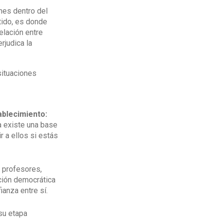
ones dentro del
ntido, es donde
elación entre
rjudica la
situaciones
ablecimiento:
a existe una base
r a ellos si estás
, profesores,
ción democrática
ianza entre sí.
su etapa