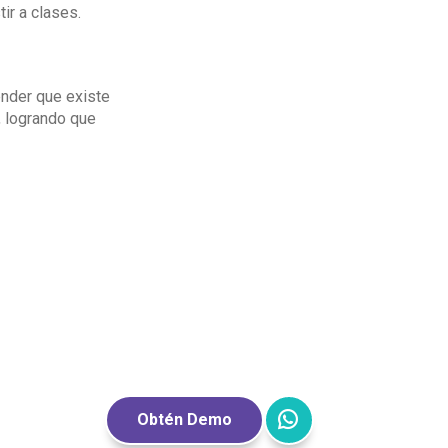
tir a clases.
ender que existe
, logrando que
enseña y aprende a
 será fundamental
Obtén Demo