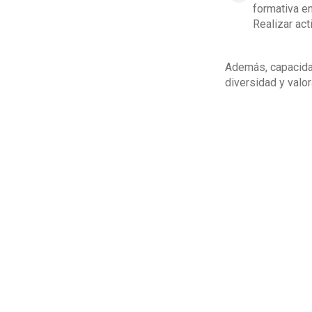
formativa en
Realizar act
Además, capacidad
diversidad y valo
todos los integra
Como cierre, hay 
convivir. También
para lograr bueno