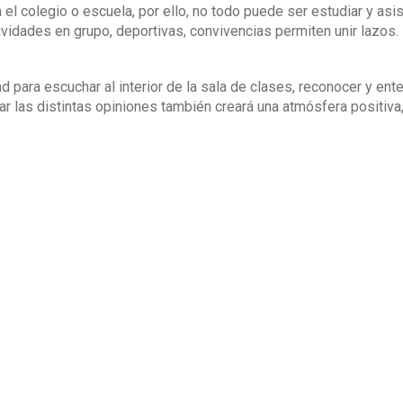
 el colegio o escuela, por ello, no todo puede ser estudiar y asis
ividades en grupo, deportivas, convivencias permiten unir lazos.
 para escuchar al interior de la sala de clases, reconocer y ent
rar las distintas opiniones también creará una atmósfera positiva
ntes de la comunidad educativa se sientan cómodos.
que tener claro que la convivencia es un aprendizaje, ya que se 
 lograr que todas las personas de la comunidad se sientan parte
s resultados.